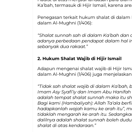
Ka’bah, termasuk di Hijir Ismail, karena a
Penegasan terkait hukum shalat di dalam 
dalam Al-Mughni (1/406):
“Shalat sunnah sah di dalam Ka’bah dan
adanya perbedaan pendapat dalam hal ini
sebanyak dua rakaat.”
2. Hukum Shalat Wajib di Hijir Ismail
Adapun mengenai shalat wajib di Hijir Is
dalam Al-Mughni (1/406) juga menjelaskan
“Tidak sah shalat wajib di dalam Ka’bah,
Imam Asy Syafi’iy dan Imam Abu Hanifah 
adalah tempat shalat sunnah maka itu sh
Bagi kami (Hambaliyah): Allah Ta’ala ber
hadapkanlah wajah kamu ke arah itu”, ma
tidaklah mengarah ke arah itu. Sedangkan 
dalilnya adalah shalat sunnah boleh dudu
shalat di atas kendaraan.”