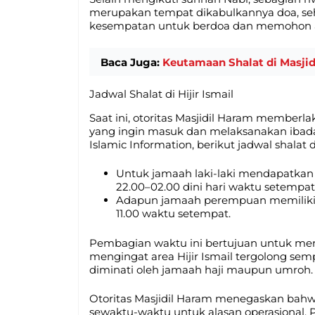
merupakan tempat dikabulkannya doa, s
kesempatan untuk berdoa dan memohon a
Baca Juga:
Keutamaan Shalat di Masjid
Jadwal Shalat di Hijir Ismail
Saat ini, otoritas Masjidil Haram member
yang ingin masuk dan melaksanakan ibadah 
Islamic Information, berikut jadwal shalat di
Untuk jamaah laki-laki mendapatkan 
22.00–02.00 dini hari waktu setempat
Adapun jamaah perempuan memiliki ja
11.00 waktu setempat.
Pembagian waktu ini bertujuan untuk men
mengingat area Hijir Ismail tergolong semp
diminati oleh jamaah haji maupun umroh.
Otoritas Masjidil Haram menegaskan bahwa 
sewaktu-waktu untuk alasan operasional. 