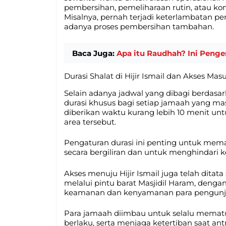
pembersihan, pemeliharaan rutin, atau k
Misalnya, pernah terjadi keterlambatan p
adanya proses pembersihan tambahan.
Baca Juga:
Apa itu Raudhah? Ini Peng
Durasi Shalat di Hijir Ismail dan Akses Mas
Selain adanya jadwal yang dibagi berdasa
durasi khusus bagi setiap jamaah yang ma
diberikan waktu kurang lebih 10 menit un
area tersebut.
Pengaturan durasi ini penting untuk m
secara bergiliran dan untuk menghindari 
Akses menuju Hijir Ismail juga telah ditat
melalui pintu barat Masjidil Haram, deng
keamanan dan kenyamanan para pengunj
Para jamaah diimbau untuk selalu mematu
berlaku, serta menjaga ketertiban saat ant