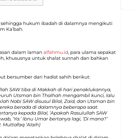
h, sehingga hukum ibadah di dalamnya mengikuti
am Ka’bah.
Hasan dalam laman
alfahmu.id
, para ulama sepakat
leh, khususnya untuk shalat sunnah dan bahkan
but bersumber dari hadist sahih berikut:
ullah SAW tiba di Makkah di hari penaklukannya,
yuruh Utsman bin Thalhah mengambil kunci, lalu
ah Nabi SAW disusul Bilal, Zaid, dan Utsman bin
mereka berada di dalamnya beberapa saat.
ertanya kepada Bilal, ‘Apakah Rasulullah SAW
ab, ‘Ya.’ Ibnu Umar bertanya lagi, ‘Di mana?’
. Muttafaq ‘Alaih)
ma dalam menetapkan bolehnya shalat di dalam