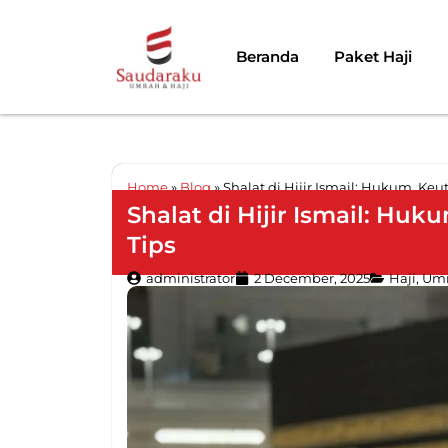
Beranda
Paket Haji
Home
»
Blog
»
Shalat di Hijir Ismail: Hukum, Ke
Shalat di Hijir Ismail: Hu
Tips
administrator
2 December, 2025
Haji
,
Um