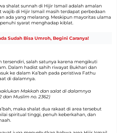
 shalat sunnah di Hijir Ismail adalah amalan
 wajib di Hijir Ismail masih terdapat perbedaan
n ada yang melarang. Meskipun mayoritas ulama
penuhi syarat menghadap kiblat.
da Sudah Bisa Umroh, Begini Caranya!
n tersendiri, salah satunya karena mengikuti
lam. Dalam hadist sahih riwayat Bukhari dan
suk ke dalam Ka’bah pada peristiwa Fathu
aat di dalamnya.
naklukan Makkah dan salat di dalamnya
2 dan Muslim no. 2362)
a’bah, maka shalat dua rakaat di area tersebut
lai spiritual tinggi, penuh keberkahan, dan
maah.
iwayat juga menyebutkan bahwa area Hijir Ismail