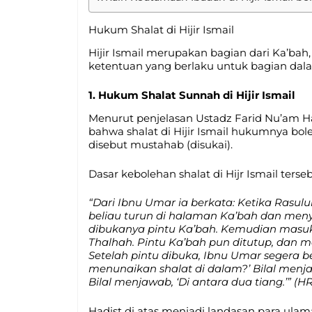
Hukum Shalat di Hijir Ismail
Hijir Ismail merupakan bagian dari Ka’ba
ketentuan yang berlaku untuk bagian dal
1. Hukum Shalat Sunnah di Hijir Ismail
Menurut penjelasan Ustadz Farid Nu’am 
bahwa shalat di Hijir Ismail hukumnya bo
disebut mustahab (disukai).
Dasar kebolehan shalat di Hijr Ismail terse
“Dari Ibnu Umar ia berkata: Ketika Rasul
beliau turun di halaman Ka’bah dan men
dibukanya pintu Ka’bah. Kemudian masukl
Thalhah. Pintu Ka’bah pun ditutup, dan 
Setelah pintu dibuka, Ibnu Umar segera b
menunaikan shalat di dalam?’ Bilal menjaw
Bilal menjawab, ‘Di antara dua tiang.’” (HR
Hadist di atas menjadi landasan para ula