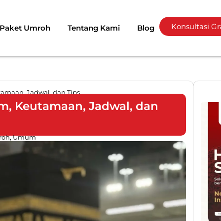
Konsultasi Gr
Paket Umroh
Tentang Kami
Blog
utamaan, Jadwal, dan Tips
kum, Keutamaan, Jadwal, dan
roh
,
Umum