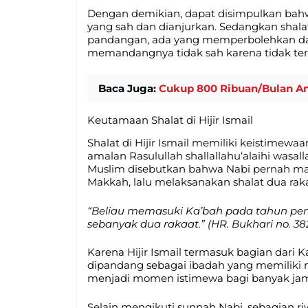
Dengan demikian, dapat disimpulkan bahwa
yang sah dan dianjurkan. Sedangkan shalat
pandangan, ada yang memperbolehkan da
memandangnya tidak sah karena tidak ter
Baca Juga:
Cukup 800 Ribuan/Bulan An
Keutamaan Shalat di Hijir Ismail
Shalat di Hijir Ismail memiliki keistimewaa
amalan Rasulullah shallallahu‘alaihi wasal
Muslim disebutkan bahwa Nabi pernah ma
Makkah, lalu melaksanakan shalat dua rak
“Beliau memasuki Ka’bah pada tahun pe
sebanyak dua rakaat.” (HR. Bukhari no. 38
Karena Hijir Ismail termasuk bagian dari K
dipandang sebagai ibadah yang memiliki ni
menjadi momen istimewa bagi banyak ja
Selain mengikuti sunnah Nabi, sebagian r