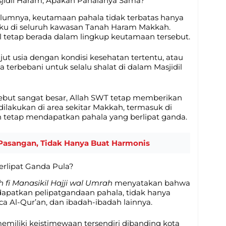
asjidil Haram, Apakah Pahalanya Sama?
lumnya, keutamaan pahala tidak terbatas hanya
laku di seluruh kawasan Tanah Haram Makkah.
el tetap berada dalam lingkup keutamaan tersebut.
jut usia dengan kondisi kesehatan tertentu, atau
sa terbebani untuk selalu shalat di dalam Masjidil
ebut sangat besar, Allah SWT tetap memberikan
ilakukan di area sekitar Makkah, termasuk di
h tetap mendapatkan pahala yang berlipat ganda.
Pasangan, Tidak Hanya Buat Harmonis
erlipat Ganda Pula?
h fi Manasikil Hajji wal Umrah
menyatakan bahwa
apatkan pelipatgandaan pahala, tidak hanya
ca Al-Qur’an, dan ibadah-ibadah lainnya.
miliki keistimewaan tersendiri dibanding kota