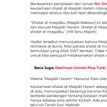
Berdasarkan penjelasan dari laman
NU On
keutamaan shalat di Masjidil Haram nilainy
mencapai seratus ribu kali lipat dibanding
“Shalat di masjidku (Masjid Nabawi) ini le
lain kecuali Masjidil Haram. Shalat di Mas
shalat di masjidku.” (HR Ibnu Majah).
Hadist tersebut menunjukkan bahwa Masji
istimewa di dunia. Nilai pahala shalat di 
kemuliaan yang Allah SWT berikan. Tidak 
untuk bisa bersujud melaksanakan shalat d
Baca Juga:
Destinasi Umroh Plus Turki
Makna “Masjidil Haram” Menurut Para Ul
Keutamaan shalat di Masjidil Haram seba
di atas, menunjukkan besarnya karunia A
berbeda pandangan tentang batasan mak
hanya sebatas area sekitar Ka’bah. Ada p
seluruh Tanah Suci Makkah.