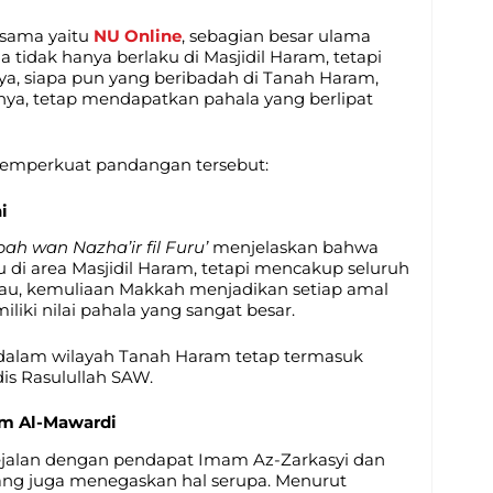
 sama yaitu
NU O
nline
, sebagian besar ulama
tidak hanya berlaku di Masjidil Haram, tetapi
nya, siapa pun yang beribadah di Tanah Haram,
ainnya, tetap mendapatkan pahala yang berlipat
emperkuat pandangan tersebut:
i
bah wan Nazha’ir fil Furu’
menjelaskan bahwa
 di area Masjidil Haram, tetapi mencakup seluruh
au, kemuliaan Makkah menjadikan setiap amal
iki nilai pahala yang sangat besar.
 dalam wilayah Tanah Haram tetap termasuk
s Rasulullah SAW.
am Al-Mawardi
ejalan dengan pendapat Imam Az-Zarkasyi dan
ang juga menegaskan hal serupa. Menurut