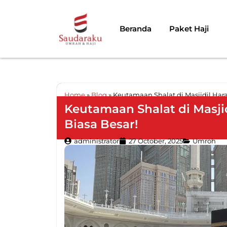
Beranda
Paket Haji
Home
»
Blog
»
Keutamaan Shalat di Masjidil Har
Keutamaan Shalat di Masji
Biasa Besar!
administrator
27 October, 2025
Umroh