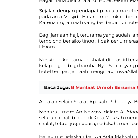
Bagaimana Jika Shalat di Hotel Sekitar M
Sejalan dengan pendapat para ulama sebe
pada area Masjidil Haram, melainkan ber
Karena itu, jamaah yang beribadah di hot
Bagi jamaah haji, terutama yang sudah lan
tergolong berisiko tinggi, tidak perlu mera
Haram.
Meskipun keutamaan shalat di masjid ters
kelapangan bagi hamba-Nya. Shalat yang d
hotel tempat jamaah menginap, insyaAlla
Baca Juga:
8 Manfaat Umroh Bersama 
Amalan Selain Shalat Apakah Pahalanya B
Menurut Imam An-Nawawi dalam
Al-Idha
seluruh amal ibadah di Kota Makkah mend
shalat, tetapi juga puasa, sedekah, memba
Beliau menjelaskan bahwa Kota Makkah me