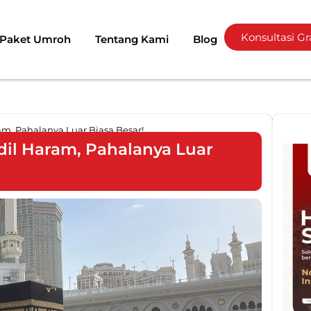
Konsultasi Gr
Paket Umroh
Tentang Kami
Blog
am, Pahalanya Luar Biasa Besar!
dil Haram, Pahalanya Luar