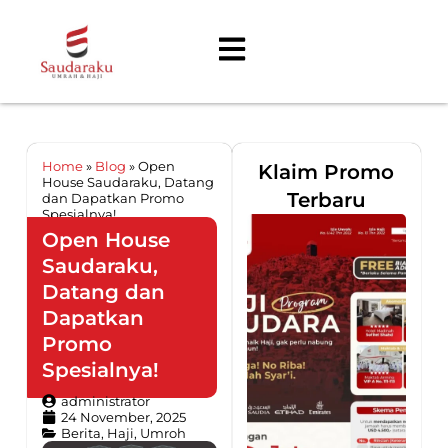
Home
»
Blog
»
Open
Klaim Promo
House Saudaraku, Datang
Terbaru
dan Dapatkan Promo
Spesialnya!
Open House
Saudaraku,
Datang dan
Dapatkan
Promo
Spesialnya!
administrator
24 November, 2025
Berita
,
Haji
,
Umroh