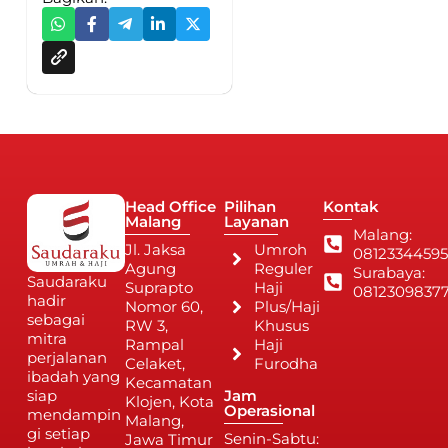
Head Office
Pilihan
Kontak
Malang
Layanan
Malang:
Jl. Jaksa
Umroh
08123344595
Agung
Reguler
Surabaya:
Saudaraku
Suprapto
Haji
0812309837
hadir
Nomor 60,
Plus/Haji
sebagai
RW 3,
Khusus
mitra
Rampal
Haji
perjalanan
Celaket,
Furodha
ibadah yang
Kecamatan
siap
Jam
Klojen, Kota
Operasional
mendampin
Malang,
gi setiap
Senin-Sabtu:
Jawa Timur