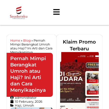
Home
»
Blog
»
Pernah
Klaim Promo
Mimpi Berangkat Umroh
Terbaru
atau Haji? Ini Arti dan Cara
Menyikapinya
Pernah Mimpi
Berangkat
Umroh atau
Haji? Ini Arti
dan Cara
Menyikapinya
administrator
10 February, 2026
Haji
,
Umroh