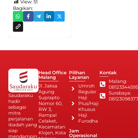
View:
51
Bagikan:
Head Office
Pilihan
Kontak
Malang
Layanan
Malang:
Jl. Jaksa
Umroh
08123344595
Agung
Reguler
Surabaya:
Saudaraku
Suprapto
Haji
0812309837
hadir
Nomor 60,
Plus/Haji
sebagai
RW 3,
Khusus
mitra
Rampal
Haji
perjalanan
Celaket,
Furodha
ibadah yang
Kecamatan
siap
Jam
Klojen, Kota
Operasional
mendampin