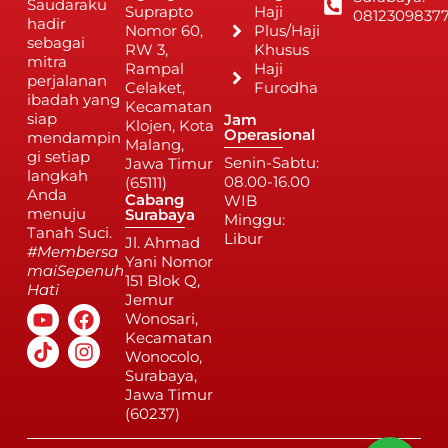
Saudaraku
Suprapto
Haji
0812309837
hadir
Nomor 60,
Plus/Haji
sebagai
RW 3,
Khusus
mitra
Rampal
Haji
perjalanan
Celaket,
Furodha
ibadah yang
Kecamatan
siap
Jam
Klojen, Kota
Operasional
mendampin
Malang,
gi setiap
Senin-Sabtu:
Jawa Timur
langkah
08.00-16.00
(65111)
Anda
Cabang
WIB
menuju
Surabaya
Minggu:
Tanah Suci.
Libur
Jl. Ahmad
#Membersa
Yani Nomor
maiSepenuh
151 Blok Q,
Hati
Jemur
Wonosari,
Kecamatan
Wonocolo,
Surabaya,
Jawa Timur
(60237)