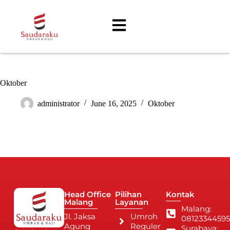
Oktober
administrator
June 16, 2025
Oktober
Head Office
Pilihan
Kontak
Malang
Layanan
Malang:
Jl. Jaksa
Umroh
08123344595
Agung
Reguler
Surabaya: