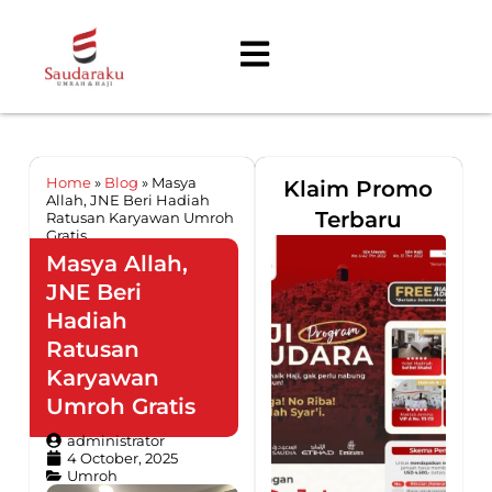
Home
»
Blog
»
Masya
Klaim Promo
Allah, JNE Beri Hadiah
Terbaru
Ratusan Karyawan Umroh
Gratis
Masya Allah,
JNE Beri
Hadiah
Ratusan
Karyawan
Umroh Gratis
administrator
4 October, 2025
Umroh