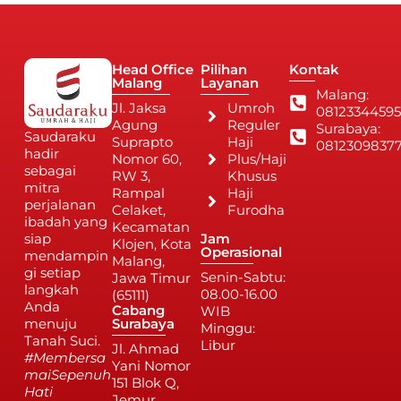
Head Office
Pilihan
Kontak
Malang
Layanan
Malang:
Jl. Jaksa
Umroh
08123344595
Agung
Reguler
Surabaya:
Saudaraku
Suprapto
Haji
0812309837
hadir
Nomor 60,
Plus/Haji
sebagai
RW 3,
Khusus
mitra
Rampal
Haji
perjalanan
Celaket,
Furodha
ibadah yang
Kecamatan
siap
Jam
Klojen, Kota
Operasional
mendampin
Malang,
gi setiap
Senin-Sabtu:
Jawa Timur
langkah
08.00-16.00
(65111)
Anda
Cabang
WIB
menuju
Surabaya
Minggu:
Tanah Suci.
Libur
Jl. Ahmad
#Membersa
Yani Nomor
maiSepenuh
151 Blok Q,
Hati
Jemur